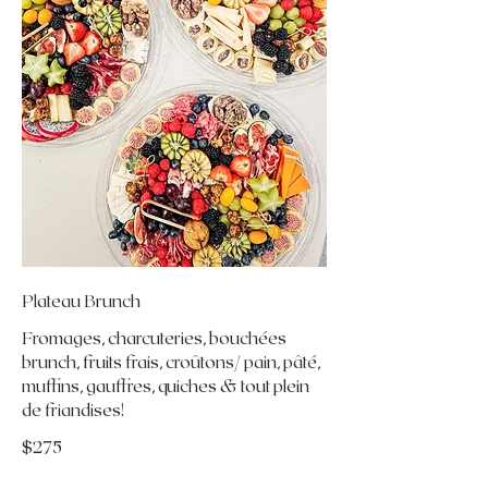
Plateau Brunch
Fromages, charcuteries, bouchées
brunch, fruits frais, croûtons/ pain, pâté,
muffins, gauffres, quiches & tout plein
de friandises!
$275