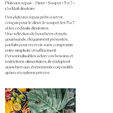
Plateaux repas – Dîner • Souper • 5 à 7 •
Cocktail dînatoire
Des plateaux repas prêts à servir,
conçus pour le dîner, le souper, les 5 à 7
et les cocktails dînatoires.
Une sélection de bouchées et mets
gourmands, élégamment présentés,
parfaits pour recevoir sans compromis
entre simplicité et raffinement.
Personnalisables selon vos besoins et
restrictions alimentaires, ils s’adaptent
aussi bien aux événements corporatifs
qu’aux réceptions privées.
1/
6